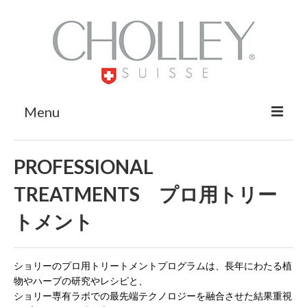
Menu
BRAND
ショリーについて
PROFESSIONAL
PRODUCTS
商品について
TREATMENTS プロ用トリー
PROFESSIONAL TREATMENTS
プロ用トリートメ
トメント
ント
Technology
テクノロジー
ショリーのプロ用トリートメントプログラムは、長年にわたる植
FOR BEAUTY SALONS
サロンオーナー、セラピス
物やハーブの研究やレシピと、
トの皆様へ
ショリー専有ラボでの最先端テクノロジーを融合させた結果重視